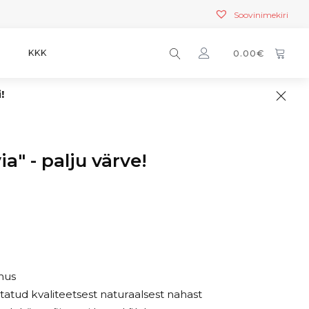
Soovinimekiri
T
KKK
0.00
€
i!
ia" - palju värve!
imus
tatud kvaliteetsest naturaalsest nahast