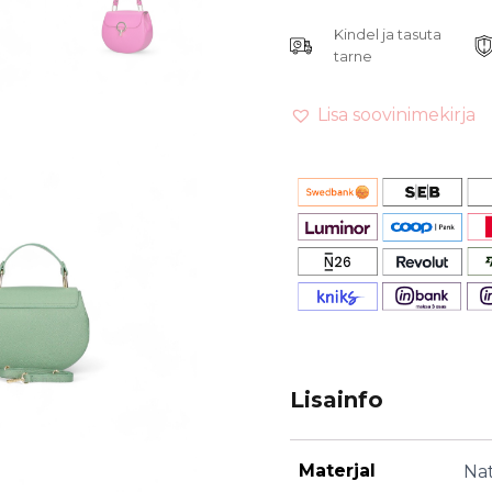
palju
Kindel ja tasuta
värve!
kogus
tarne
Lisa soovinimekirja
Lisainfo
Materjal
Na