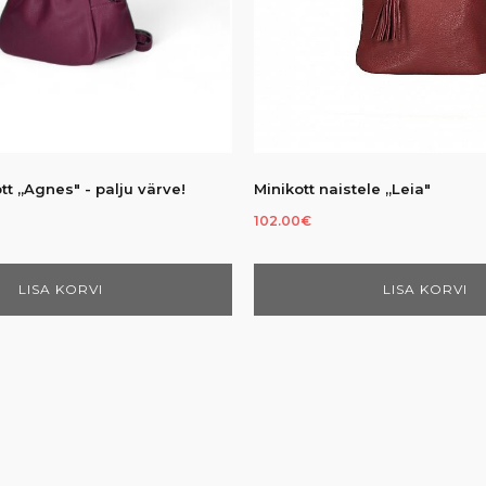
may
be
chosen
on
the
product
page
ott „Agnes" - palju värve!
Minikott naistele „Leia"
102.00
€
LISA KORVI
LISA KORVI