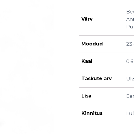
Bee
Värv
Ant
Pun
Mõõdud
23 
Kaal
0.6
Taskute arv
Üks
Lisa
Ee
Kinnitus
Luk