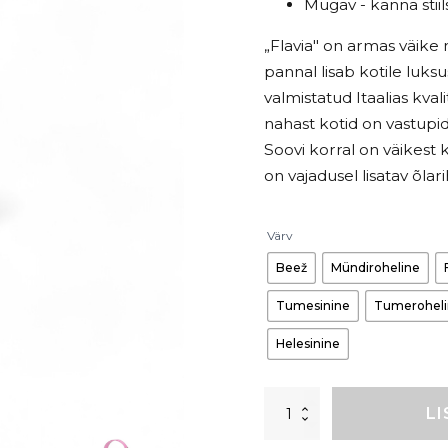
Mugav - kanna stiils
„Flavia" on armas väike 
pannal lisab kotile luks
valmistatud Itaalias kval
nahast kotid on vastupid
Soovi korral on väikest k
on vajadusel lisatav õlar
Värv
Beež
Mündiroheline
Tumesinine
Tumerohel
Helesinine
Minikott
LI
„Flavia"
-