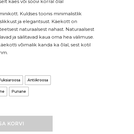
elt käes või soovi korral õlal
minikott. Kuldses toonis minimalistlik
uslikkust ja elegantsust. Käekott on
iteetsest naturaalsest nahast. Naturaalsest
avad ja säilitavad kaua oma hea välimuse.
äekotti võimalik kanda ka õlal, sest kotil
ihm.
Fuksiaroosa
Antiikroosa
ine
Punane
SA KORVI