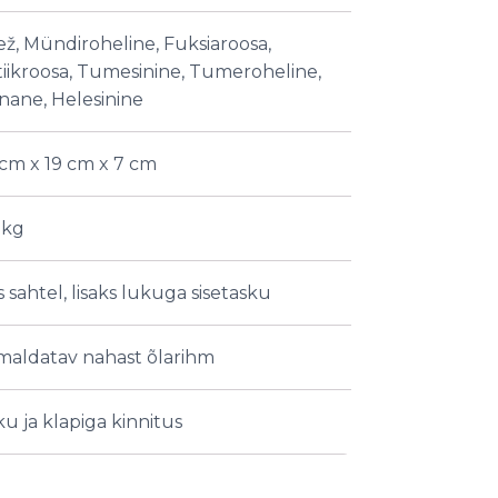
ž, Mündiroheline, Fuksiaroosa,
iikroosa, Tumesinine, Tumeroheline,
ane, Helesinine
cm x 19 cm x 7 cm
 kg
 sahtel, lisaks lukuga sisetasku
maldatav nahast õlarihm
u ja klapiga kinnitus