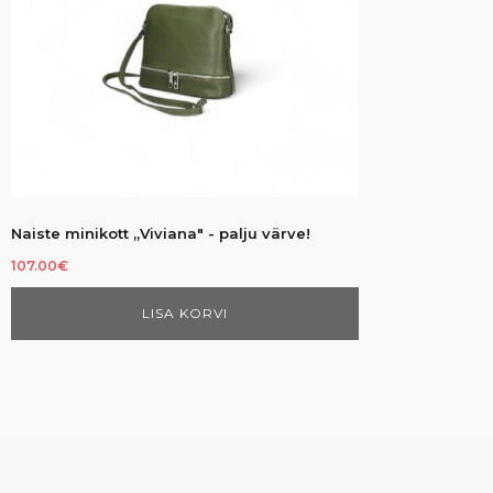
options
may
be
chosen
on
the
product
page
Naiste minikott „Viviana" - palju värve!
107.00
€
LISA KORVI