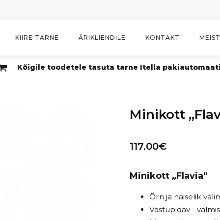
KIIRE TARNE
ÄRIKLIENDILE
KONTAKT
MEIS
Kõigile toodetele tasuta tarne Itella pakiautomaat
Minikott „Flav
117.00
€
Minikott
„
Flavia"
Õrn ja naiselik väl
Vastupidav - valmis