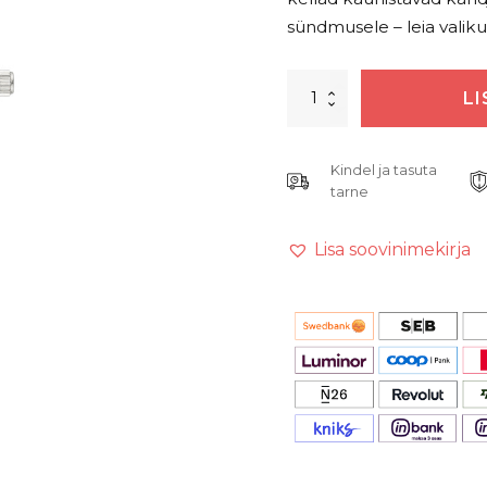
sündmusele – leia valik
Naiste
LI
käekell
Anne
Klein
Kindel ja tasuta
AK/3713GMTN
kogus
tarne
Lisa soovinimekirja