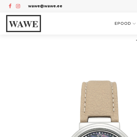
wawe@wawe.ee
WAWE
EPOOD