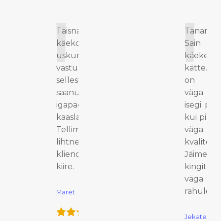
Täisnahast
Tänan Te
käekott on
Sain
uskumatult
käekella
vastupidav,
kätte. K
sellest on
on väg
saanud mu
väga il
igapäevane
isegi pa
kaaslane!
kui pildil 
Tellimine oli
väga
lihtne ja
kvaliteet
klienditeenindus
Jäime
kiire.
kingitus
väga
rahule.
Maret
Jekaterina