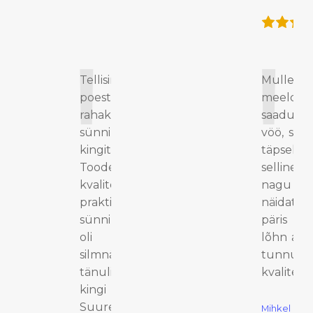
Tellisin teie e-
Mulle v
poest nahast
meeldis
rahakoti
saadud
sünnipäeva
vöö, see
kingituseks.
täpselt
Toode oli
selline
kvaliteetne,
nagu pil
praktiline ja
näidatud
sünnipäevalaps
päris n
oli
lõhn an
silmnähtavalt
tunnust
tänulik ilusa
kvaliteedi
kingi eest.
Suured tänud
Mihkel