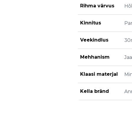
Rihma värvus
Hõ
Kinnitus
Pan
Veekindlus
30
Mehhanism
Ja
Klaasi materjal
Min
Kella bränd
An