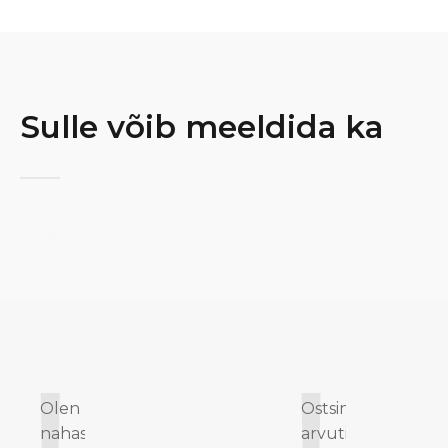
Sulle võib meeldida ka
You may also like…
Olen oma uue
Ostsin
nahast
arvutikoti