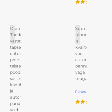
Olen rahul!
Suured
Toode
tänud ilusa
vastas
ja
täpselt
kvaliteetse
ootustele,
vöö eest,
pole
automaatne
teistest e-
pannal on
poodidest
väga
selliseid
mugav!
käerihmasid
ja
Renee
automaatse
pandlaga
vöid