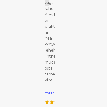
e nii
väga
seks
rahul.
ks,
Arvutikott
ib ka
on
e
praktiline
tele.
ja näeb
 just
hea välja.
mida
WAWE
lehelt oli
lihtne ja
mugav
osta,
tarne oli
kiire!
Henry