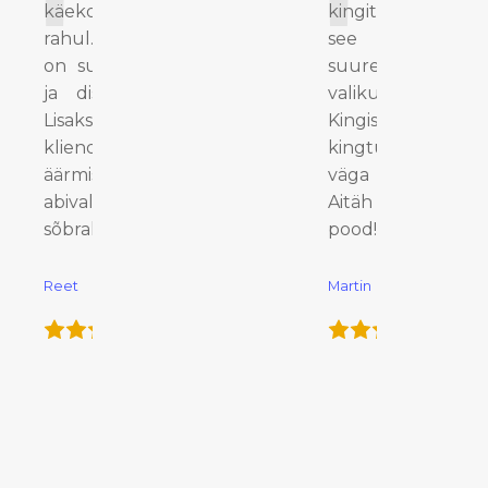
käekotiga väga
kingituseks ja
rahul. Kvaliteet
see osutus
on suurepärane
suurepäraseks
ja disain ajatu!
valikuks.
Lisaks oli
Kingisaaja jäi
klienditeenindus
kingtusega
äärmiselt
väga rahule!
abivalmis ja
Aitäh WAWE
sõbralik.
pood!
Reet
Martin