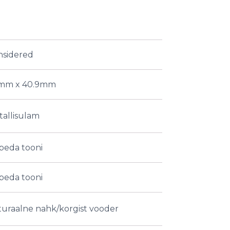
nsidered
mm x 40.9mm
allisulam
beda tooni
beda tooni
uraalne nahk/korgist vooder