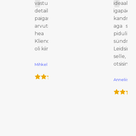
vastupidav. Kõik
ideaaln
detailid on
igapäeva
paigas ja
kandmise
arvutikott näeb
aga sob
hea välja.
pidulikel
Klienditeenindus
sündmus
oli kiire ja asjalik.
Leidsin
selle, 
otsisin.
Mihkel
Anneliis