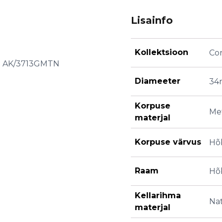
Lisainfo
Kollektsioon
Co
in AK/3713GMTN
Diameeter
34
Korpuse
Met
materjal
Korpuse värvus
Hõ
Raam
Hõ
Kellarihma
Nat
materjal