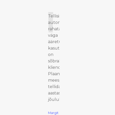
id!
Tellisin
automaatse
rahatasku ja olen
ell
väga rahul,
a-
ääretult mugav
us,
kasutada. Lisaks
rem
on teil väga
oli,
sõbrallik
klienditeenindus!
ne.
Plaanin enda
meesperele
ega
tellida siit ka selle
aastased
jõulukingitused.
Margit