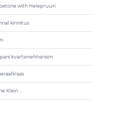
betone with Helepruun
nal kinnitus
m
apani kvartsmehhanism
eraalklaas
ne Klein