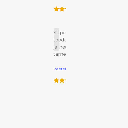
äga
Super
toode
ja hea
 on
tarne
Peeter
dil
 ja
aha
nab
ust
st!