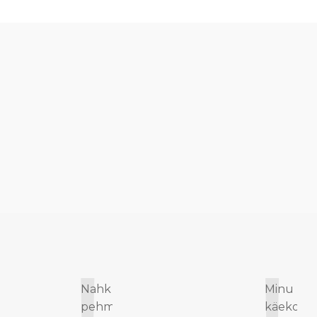
Nahk on tõeliselt
Minu va
pehme ja
käekot