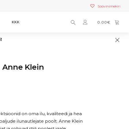
Soovinimekiri
T
KKK
0.00
€
i!
l Anne Klein
N
ktsioonid on oma ilu, kvaliteedi ja hea
aljude ilunautlejate poolt. Anne Klein
t ja sobivad stiili poolest igale