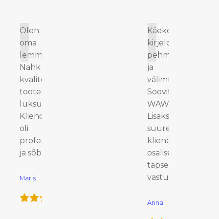
Olen leidnud
Käekott on nagu
oma uue
kirjeldatud -
lemmikbrändi.
pehmest nahast
Nahk on
ja stiilse
kvaliteetne ja
välimusega.
tooted
Soovitan soojalt
luksuslikud.
WAWE tooteid!
Klienditeenindus
Lisaks sain
oli väga
suurepärase
professionaalne
klienditeeninduse
ja sõbralik.
osaliseks, nad on
täpsed ja
vastutulelikud.
Maris
Anna