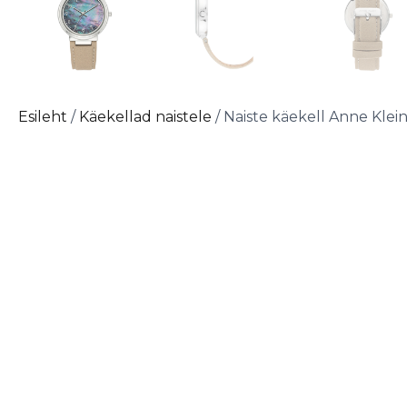
Esileht
/
Käekellad naistele
/ Naiste käekell Anne Kle