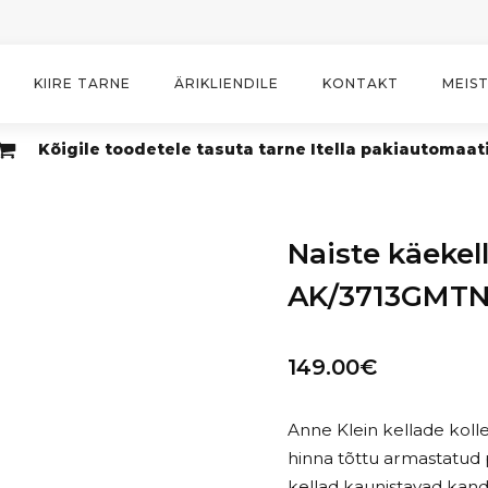
KIIRE TARNE
ÄRIKLIENDILE
KONTAKT
MEIS
Kõigile toodetele tasuta tarne Itella pakiautomaat
Naiste käekel
AK/3713GMT
149.00
€
Anne Klein kellade kolle
hinna tõttu armastatud p
kellad kaunistavad kandja